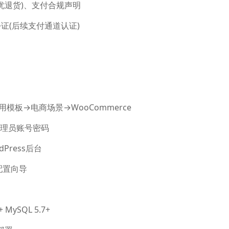
忧退货)、支付合规声明
证(后续支付通道认证)
模板→电商场景→WooCommerce
管理员账号密码
Press后台
动配置向导
+ MySQL 5.7+