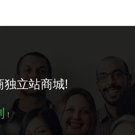
商独立站商城!
到
！