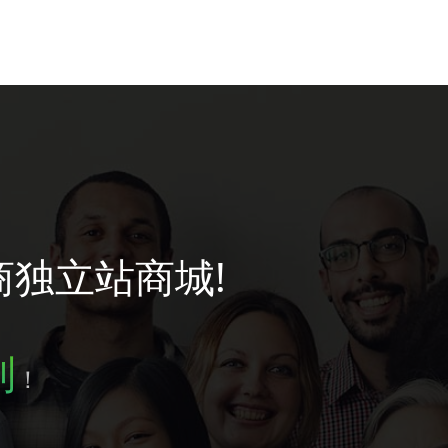
商独立站商城!
到
！